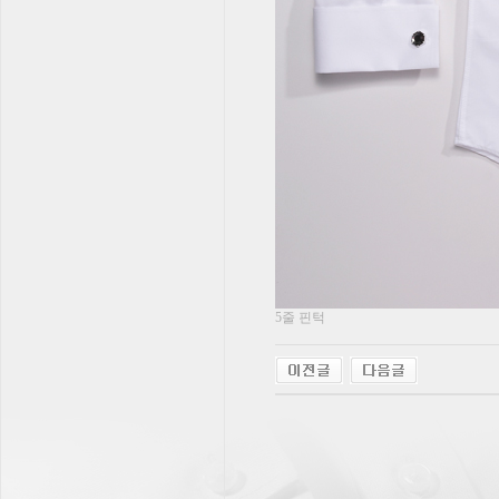
5줄 핀턱