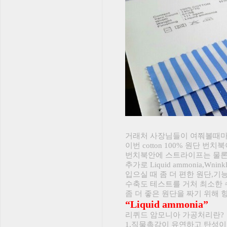
거래처 사장님들이 여쭤볼때마다
이번 cotton 100% 원단 번
번치북안에 스트라이프는 물론
추가로 Liquid ammonia,Wninkle
입으실 때 좀 더 편한 원단,기
수축도
테스트를 거처 최소한 
좀 더 좋은 원단을 짜기 위해 
“Liquid ammonia”
리퀴드 암모니아 가공처리란?
1.직물촉감이 유연하고 탄성이