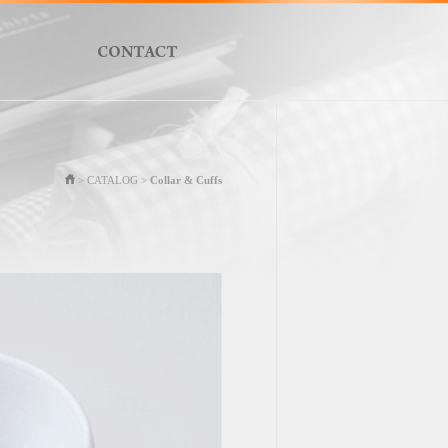
> CATALOG >
Collar & Cuffs